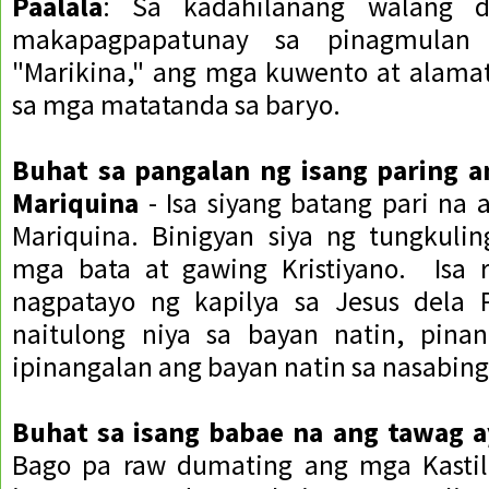
Paalala
: Sa kadahilanang walang 
makapagpapatunay sa pinagmulan
"Marikina," ang mga kuwento at alamat
sa mga matatanda sa baryo.
Buhat sa pangalan ng isang paring a
Mariquina
- Isa siyang batang pari na
Mariquina. Binigyan siya ng tungkuli
mga bata at gawing Kristiyano. Isa 
nagpatayo ng kapilya sa Jesus dela 
naitulong niya sa bayan natin, pinan
ipinangalan ang bayan natin sa nasabing
Buhat sa isang babae na ang tawag a
Bago pa raw dumating ang mga Kastil