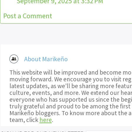
September 9, 2025 at 3:32 PM
Post a Comment
About Marikeño
This website will be improved and become mor
moving forward. We encourage you to visit regu
latest updates, as we’ll be sharing more featu
culture, events, and more. We extend our hear
everyone who has supported us since the begi
truly grateful and proud to be among the first
Marikeño bloggers. To know more about the a
team, click
here
.